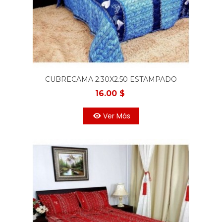
CUBRECAMA 2.30X2.50 ESTAMPADO
AZUL
16.00 $
Ver Más