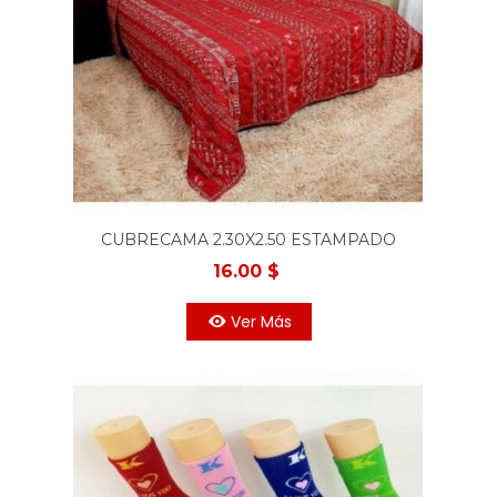
CUBRECAMA 2.30X2.50 ESTAMPADO
ROJO
16.00 $
Ver Más