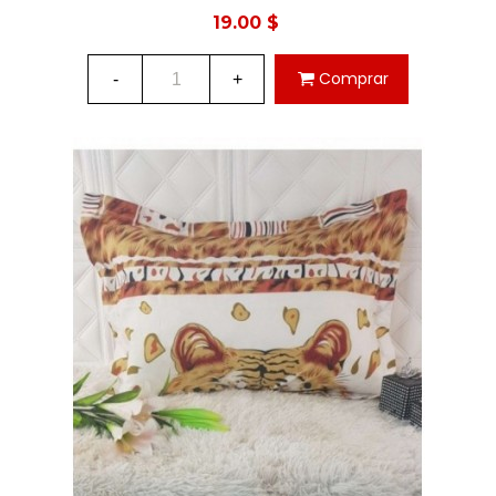
2X2.30
19.00 $
Comprar
-
+