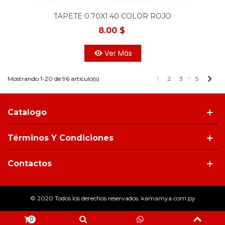
TAPETE 0.70X1.40 COLOR ROJO
8.00 $
Ver Más
…
Sigu
Mostrando 1-20 de 96 artículo(s)
1
2
3
5
Catalogo
Términos Y Condiciones
Contactos
© 2020 Todos los derechos reservados. kamamya.com.py
0