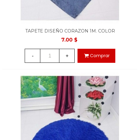
TAPETE DISEÑO CORAZON 1M. COLOR
GRIS
7.00 $
Comprar
-
+