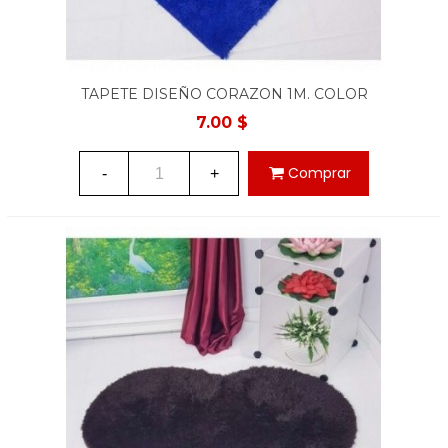
TAPETE DISEÑO CORAZON 1M. COLOR
AZUL
7.00 $
Comprar
-
+