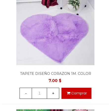
TAPETE DISEÑO CORAZON 1M. COLOR
LILA
7.00 $
Comprar
-
+